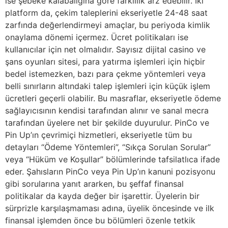
ise şebeke kalabalığına göre farklılık arz edebilir. İki
platform da, çekim taleplerini ekseriyetle 24-48 saat
zarfında değerlendirmeyi amaçlar, bu periyoda kimlik
onaylama dönemi içermez. Ücret politikaları ise
kullanıcılar için net olmalıdır. Sayısız dijital casino ve
şans oyunları sitesi, para yatırma işlemleri için hiçbir
bedel istemezken, bazı para çekme yöntemleri veya
belli sınırların altındaki talep işlemleri için küçük işlem
ücretleri geçerli olabilir. Bu masraflar, ekseriyetle ödeme
sağlayıcısının kendisi tarafından alınır ve sanal mecra
tarafından üyelere net bir şekilde duyurulur. PinCo ve
Pin Up’ın çevrimiçi hizmetleri, ekseriyetle tüm bu
detayları “Ödeme Yöntemleri”, “Sıkça Sorulan Sorular”
veya “Hüküm ve Koşullar” bölümlerinde tafsilatlıca ifade
eder. Şahısların PinCo veya Pin Up’ın kanuni pozisyonu
gibi sorularına yanıt ararken, bu şeffaf finansal
politikalar da kayda değer bir işarettir. Üyelerin bir
sürprizle karşılaşmaması adına, üyelik öncesinde ve ilk
finansal işlemden önce bu bölümleri özenle tetkik