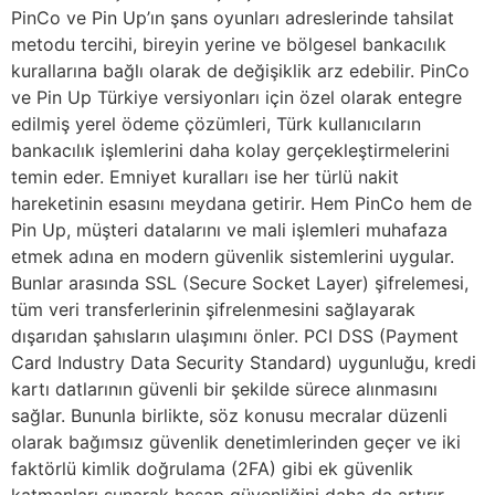
PinCo ve Pin Up’ın şans oyunları adreslerinde tahsilat
metodu tercihi, bireyin yerine ve bölgesel bankacılık
kurallarına bağlı olarak de değişiklik arz edebilir. PinCo
ve Pin Up Türkiye versiyonları için özel olarak entegre
edilmiş yerel ödeme çözümleri, Türk kullanıcıların
bankacılık işlemlerini daha kolay gerçekleştirmelerini
temin eder. Emniyet kuralları ise her türlü nakit
hareketinin esasını meydana getirir. Hem PinCo hem de
Pin Up, müşteri datalarını ve mali işlemleri muhafaza
etmek adına en modern güvenlik sistemlerini uygular.
Bunlar arasında SSL (Secure Socket Layer) şifrelemesi,
tüm veri transferlerinin şifrelenmesini sağlayarak
dışarıdan şahısların ulaşımını önler. PCI DSS (Payment
Card Industry Data Security Standard) uygunluğu, kredi
kartı datlarının güvenli bir şekilde sürece alınmasını
sağlar. Bununla birlikte, söz konusu mecralar düzenli
olarak bağımsız güvenlik denetimlerinden geçer ve iki
faktörlü kimlik doğrulama (2FA) gibi ek güvenlik
katmanları sunarak hesap güvenliğini daha da artırır.