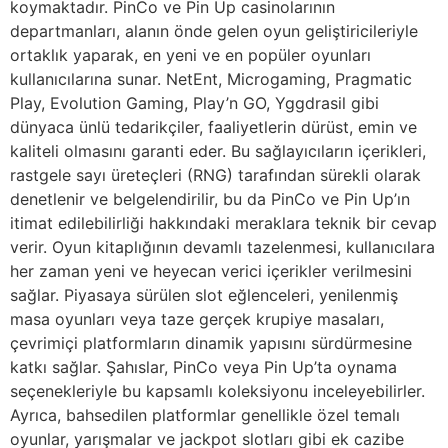
koymaktadır. PinCo ve Pin Up casinolarının
departmanları, alanın önde gelen oyun geliştiricileriyle
ortaklık yaparak, en yeni ve en popüler oyunları
kullanıcılarına sunar. NetEnt, Microgaming, Pragmatic
Play, Evolution Gaming, Play’n GO, Yggdrasil gibi
dünyaca ünlü tedarikçiler, faaliyetlerin dürüst, emin ve
kaliteli olmasını garanti eder. Bu sağlayıcıların içerikleri,
rastgele sayı üreteçleri (RNG) tarafından sürekli olarak
denetlenir ve belgelendirilir, bu da PinCo ve Pin Up’ın
itimat edilebilirliği hakkındaki meraklara teknik bir cevap
verir. Oyun kitaplığının devamlı tazelenmesi, kullanıcılara
her zaman yeni ve heyecan verici içerikler verilmesini
sağlar. Piyasaya sürülen slot eğlenceleri, yenilenmiş
masa oyunları veya taze gerçek krupiye masaları,
çevrimiçi platformların dinamik yapısını sürdürmesine
katkı sağlar. Şahıslar, PinCo veya Pin Up’ta oynama
seçenekleriyle bu kapsamlı koleksiyonu inceleyebilirler.
Ayrıca, bahsedilen platformlar genellikle özel temalı
oyunlar, yarışmalar ve jackpot slotları gibi ek cazibe