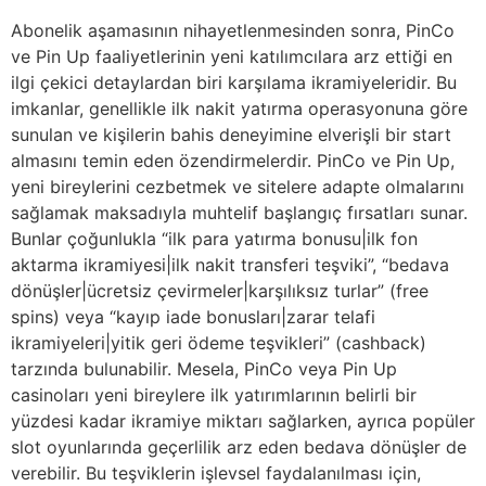
Abonelik aşamasının nihayetlenmesinden sonra, PinCo
ve Pin Up faaliyetlerinin yeni katılımcılara arz ettiği en
ilgi çekici detaylardan biri karşılama ikramiyeleridir. Bu
imkanlar, genellikle ilk nakit yatırma operasyonuna göre
sunulan ve kişilerin bahis deneyimine elverişli bir start
almasını temin eden özendirmelerdir. PinCo ve Pin Up,
yeni bireylerini cezbetmek ve sitelere adapte olmalarını
sağlamak maksadıyla muhtelif başlangıç fırsatları sunar.
Bunlar çoğunlukla “ilk para yatırma bonusu|ilk fon
aktarma ikramiyesi|ilk nakit transferi teşviki”, “bedava
dönüşler|ücretsiz çevirmeler|karşılıksız turlar” (free
spins) veya “kayıp iade bonusları|zarar telafi
ikramiyeleri|yitik geri ödeme teşvikleri” (cashback)
tarzında bulunabilir. Mesela, PinCo veya Pin Up
casinoları yeni bireylere ilk yatırımlarının belirli bir
yüzdesi kadar ikramiye miktarı sağlarken, ayrıca popüler
slot oyunlarında geçerlilik arz eden bedava dönüşler de
verebilir. Bu teşviklerin işlevsel faydalanılması için,