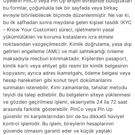
Üyelerin PinCo veya Pin Up erişim evresinde buluştukları
bu formlar, çoğunlukla tek bir sayfada veya birkaç
evreyle bitirilebilecek biçimde düzenlenmiştir. Ne var ki,
bu ilk safhadan sonra meydana gelen kişisel tasdik (KYC
– Know Your Customer) süreci, işletmelerin yasal
yükümlülükleri ve koruma kıstaslarını icra etmesi
noktasından vazgeçilmezdir. Kimlik doğrulama, yasa dışı
gelirleri engelleme (AML) ve mali sahtekarlığı önleme
maksadıyla mecburi kılınmaktadır. Kişilerden pasaport,
kimlik kartı veya ehliyet gibi resmi bir kimlik belgesinin
kopyasını; ayrıca adres ikametgahı, ödeme belgesi veya
hesap hareketleri gibi konut teyit dokümanlarını
sunmaları istenebilir. Kimi zamanlarda, tahsilat metodu
teyidi da talep edilebilir. Bu belgelerin siteye yüklenmesi
ve gözden geçirilmesi işlemi, ekseriyetle 24 ila 72 saat
arasında farklılık gösterebilir. PinCo veya Pin Up
güvenilir mi karşılıklarından biri de bu dikkatli hüviyet
kontrol işlemidir. Bu işlem, bireylerin hesaplarının
güvende olmasını garanti eder ve küçük yaştaki