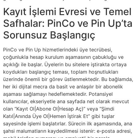
Kayıt İşlemi Evresi ve Temel
Safhalar: PinCo ve Pin Up’ta
Sorunsuz Başlangıç
PinCo ve Pin Up hizmetlerindeki üye tecrübesi,
çoğunlukla hesap kurulum aşamasının çabukluğu ve
açıklığı ile başlar. Üyelerin bu sitelere iştirakta ortaya
koydukları başlangıç teması, toplam hoşnutlukları
üzerinde önemli bir görev üstlenmektedir. Bu bağlamda,
her iki dijital mecra da basit ve anlaşılır bir abonelik
aşaması sağlamayı hedeflemektedir. Potansiyel
kullanıcılar, ekseriyetle ana sayfada net olarak mevcut
olan “Kayıt Ol|Abone Ol|Hesap Aç}” veya “Şimdi
Katıl|Anında Üye Ol|Hemen İştirak Et” gibi tuşlar
sayesinde işlemi başlatırlar. Sürecin ilk aşamasında, ana
şahsi malumatların kaydedilmesi istenir: e-posta adresi,