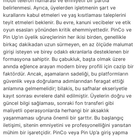
mobil telefon numarası ve emniyetli bir parola
belirlenmesi. Ayrıca, üyelerden işletmenin şart ve
kurallarını kabul etmeleri ve yaş kısıtlaması taleplerini
teyit etmeleri beklenir. Bu evre, kanuni vecibeler ve etik
oyun esasları yönünden kritik ehemmiyettedir. PinCo ve
Pin Up’ın üyelik süreçlerinin her ikisi birden, genellikle
birkaç dakikadan uzun sürmeyen, en az ölçüde malumat
girişi isteyen ve birey odaklı ekranlarla desteklenen bir
formasyona sahiptir. Bu çabukluk, başta olmak üzere
anında eğlence arayan modern birey profili için cazip bir
faktördür. Ancak, aşamaların sadeliği, bu platformların
güvenlik veya doğrulama adımlarından feragat ettiği
anlamına gelmemelidir; bilakis, bu safhalar ekseriyetle
kayıt sonrası evrelere dahil edilmiştir. Üyelerin doğru ve
güncel bilgi sağlaması, sonraki fon transferi gibi
maliyetli operasyonlarda herhangi bir aksaklık
yaşanmaması uğruna önemli bir şarttır. Bu başlangıç
iletişimi, sitenin emniyetini ve profesyonelliğini yansıtan
mühim bir işaretçidir. PinCo veya Pin Up’a giriş yapma