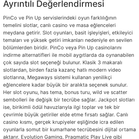
Ayrıntılı Değerlendirmesi
PinCo ve Pin Up servislerindeki oyun farklılığının
temelini slotlar, canlı casino ve masa eğlenceleri
meydana getirir. Slot oyunları, basit işleyişleri, etkileyici
temaları ve yüksek getiri imkanları nedeniyle en sevilen
bölümlerden biridir. PinCo veya Pin Up casinolarını
indirme alternatifleri ile mobil aygıtlarda da oynanabilen
çok sayıda slot seçeneği bulunur. Klasik 3 makaralı
slotlardan, birden fazla kazanç hatlı modern video
slotlarına, Megaways sistemi kullanan yenilikçi
eğlencelere kadar büyük bir aralıkta seçenek sunulur.
Her slot oyunu, has tema, bonus turu, wild ve scatter
sembolleri ile değişik bir tecrübe sağlar. Jackpot slotları
ise, birikimli ödül havuzlarıyla ilgi toplar ve tek bir
çevrimle büyük getiriler elde etme fırsatı sağlar. Canlı
casino kısmı, gerçek krupiyeler eşliğinde icra edilen
oyunlarla somut bir kumarhane tecrübesini dijital ortama
aktarır. Evolution Gaming, Pragmatic Play Live gibi