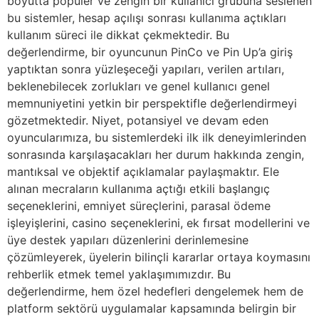
boyutta popüler ve zengin bir kullanıcı grubuna seslenen
bu sistemler, hesap açılışı sonrası kullanıma açtıkları
kullanım süreci ile dikkat çekmektedir. Bu
değerlendirme, bir oyuncunun PinCo ve Pin Up’a giriş
yaptıktan sonra yüzleşeceği yapıları, verilen artıları,
beklenebilecek zorlukları ve genel kullanıcı genel
memnuniyetini yetkin bir perspektifle değerlendirmeyi
gözetmektedir. Niyet, potansiyel ve devam eden
oyuncularımıza, bu sistemlerdeki ilk ilk deneyimlerinden
sonrasında karşılaşacakları her durum hakkında zengin,
mantıksal ve objektif açıklamalar paylaşmaktır. Ele
alınan mecraların kullanıma açtığı etkili başlangıç
seçeneklerini, emniyet süreçlerini, parasal ödeme
işleyişlerini, casino seçeneklerini, ek fırsat modellerini ve
üye destek yapıları düzenlerini derinlemesine
çözümleyerek, üyelerin bilinçli kararlar ortaya koymasını
rehberlik etmek temel yaklaşımımızdır. Bu
değerlendirme, hem özel hedefleri dengelemek hem de
platform sektörü uygulamalar kapsamında belirgin bir