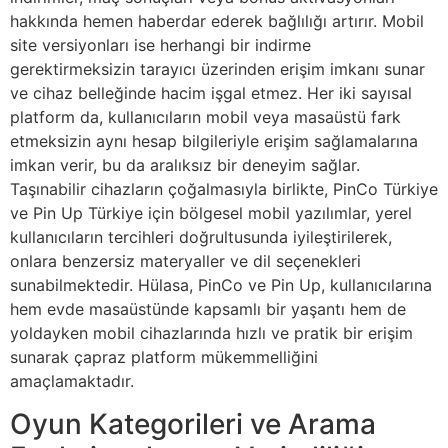
hakkında hemen haberdar ederek bağlılığı artırır. Mobil
site versiyonları ise herhangi bir indirme
gerektirmeksizin tarayıcı üzerinden erişim imkanı sunar
ve cihaz belleğinde hacim işgal etmez. Her iki sayısal
platform da, kullanıcıların mobil veya masaüstü fark
etmeksizin aynı hesap bilgileriyle erişim sağlamalarına
imkan verir, bu da aralıksız bir deneyim sağlar.
Taşınabilir cihazların çoğalmasıyla birlikte, PinCo Türkiye
ve Pin Up Türkiye için bölgesel mobil yazılımlar, yerel
kullanıcıların tercihleri doğrultusunda iyileştirilerek,
onlara benzersiz materyaller ve dil seçenekleri
sunabilmektedir. Hülasa, PinCo ve Pin Up, kullanıcılarına
hem evde masaüstünde kapsamlı bir yaşantı hem de
yoldayken mobil cihazlarında hızlı ve pratik bir erişim
sunarak çapraz platform mükemmelliğini
amaçlamaktadır.
Oyun Kategorileri ve Arama