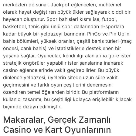
merkezleri de sunar. Jackpot eğlenceleri, muhtemel
olarak hayat değiştiren büyüklükler sağlayarak ciddi bir
heyecan oluşturur. Spor bahisleri kısmı ise, futbol,
basketbol, tenis gibi ünlü spor dallarından e-sporlara
kadar büyük bir yelpazeyi barındırır. PinCo ve Pin Up’ın
bahis bölümleri, yüksek oranlar, çeşitli bahis türleri (maç
öncesi, canlı bahis) ve istatistiklerle desteklenen bir
yaşantı sağlar. Oyuncular, kendi ilgi alanlarına göre ister
stratejik öngörüler yapabilir ister şanslarına inanarak
casino eğlencelerinde vakit geçirebilirler. Bu büyük
dinlence yelpazesi, üyelerin sitede uzun süre vakit
geçirmesini ve farklı oyun çeşitlerini denemesini
özendiren temel öğelerden biridir. Bu platformların
kullanıcı tasarımı, bu çeşitliliği kolayca erişilebilir kılacak
biçimde dizayn edilmiştir.
Makaralar, Gerçek Zamanlı
Casino ve Kart Oyunlarının