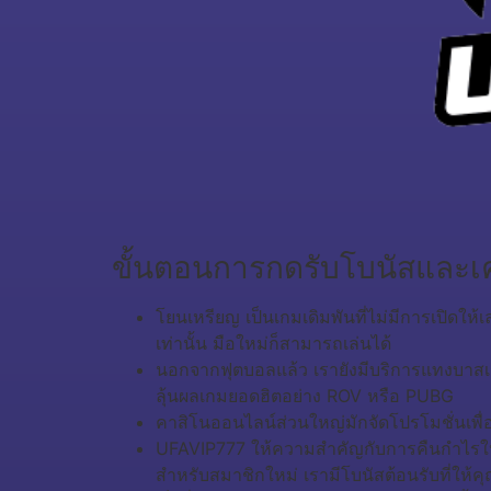
ขั้นตอนการกดรับโบนัสและเค
โยนเหรียญ เป็นเกมเดิมพันที่ไม่มีการเปิดให้
เท่านั้น มือใหม่ก็สามารถเล่นได้
นอกจากฟุตบอลแล้ว เรายังมีบริการแทงบาสเก
ลุ้นผลเกมยอดฮิตอย่าง ROV หรือ PUBG
คาสิโนออนไลน์ส่วนใหญ่มักจัดโปรโมชั่นเพื
UFAVIP777 ให้ความสำคัญกับการคืนกำไรให้กั
สำหรับสมาชิกใหม่ เรามีโบนัสต้อนรับที่ให้คุณม