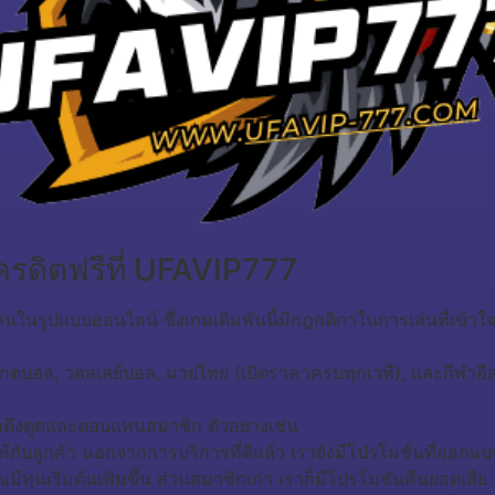
รดิตฟรีที่ UFAVIP777
เล่นในรูปแบบออนไลน์ ซึ่งเกมเดิมพันนี้มีกฎกติกาในการเล่นที่เข้าใ
ตบอล, วอลเลย์บอล, มวยไทย (เปิดราคาครบทุกเวที), และกีฬาอีสป
่อดึงดูดและตอบแทนสมาชิก ตัวอย่างเช่น
บลูกค้า นอกจากการบริการที่ดีแล้ว เรายังมีโปรโมชั่นที่ออกแบบม
ีทุนเริ่มต้นเพิ่มขึ้น ส่วนสมาชิกเก่า เราก็มีโปรโมชั่นคืนยอดเสีย (C