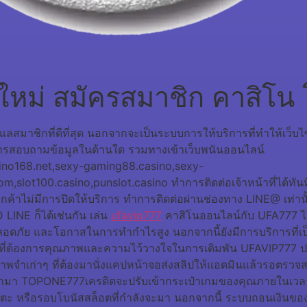
บใหม่ สมัครสมาชิก คาสิโน 
มาชิกที่ดีที่สุด นอกจากจะเป็นระบบการให้บริการที่ทำให้เว็บไซต์
ารสอบถามข้อมูลในด้านใด รวมทางเข้าเว็บพนันออนไลน์
sino168.net,sexy-gaming88.casino,sexy-
ot100.casino,punslot.casino ทำการติดต่อเจ้าหน้าที่ได้ทันที 
กค้าไม่มีการปิดให้บริการ ทำการติดต่อผ่านช่องทาง LINE@ เท่านั
D LINE ก็ได้เช่นกัน เล่น
ufavip777
คาสิโนออนไลน์กับ UFA777 ไม
ดภัย และโอกาสในการทำกำไรสูง นอกจากนี้ยังมีการบริการที่เป
ลน์ที่ต้องการคุณภาพและความไว้วางใจในการเดิมพัน UFAVIP777 
าพจำเก่าๆ ที่ต้องมานั่งแคปหน้าจอส่งสลิปให้แอดมินแล้วรอตรวจสอ
นเข้ามา TOPONE777เครดิตจะปรับเข้ากระเป๋าเกมของคุณภายในเวลาไม
เตะ หรือรอบโบนัสสล็อตที่กำลังจะมา นอกจากนี้ ระบบถอนเงินขอ