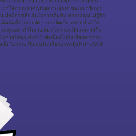
าได้ที่เดียว บอกเลยว่าที่ ufavip777 จะเปลี่ยน
น เราให้ความสำคัญกับความคุ้มค่าของสมาชิกทุก
เมื่อมีการเสียเงินในการเดิมพัน ช่วยให้คุณไม่รู้สึก
เดิมพันที่รวมเกมดัง ๆ แบบจัดเต็ม พร้อมทำกำไร
วบรวมทุกอย่างไว้ในเว็บเดียว ไม่ว่าจะเป็นเกมคาสิโน
้างโอกาสให้คุณทำกำไรต่อเนื่องโบนัสเพียบจากการ
กครั้ง ไม่ว่าจะเป็นเกมไหนก็สามารถลุ้นรับรางวัลได้