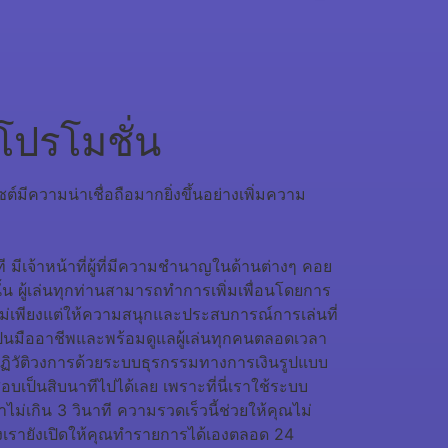
โปรโมชั่น
มีความน่าเชื่อถือมากยิ่งขึ้นอย่างเพิ่มความ
มีเจ้าหน้าที่ผู้ที่มีความชำนาญในด้านต่างๆ คอย
้น ผู้เล่นทุกท่านสามารถทำการเพิ่มเพื่อนโดยการ
่เพียงแต่ให้ความสนุกและประสบการณ์การเล่นที่
็นมืออาชีพและพร้อมดูแลผู้เล่นทุกคนตลอดเวลา
ปฏิวัติวงการด้วยระบบธุรกรรมทางการเงินรูปแบบ
บเป็นสิบนาทีไปได้เลย เพราะที่นี่เราใช้ระบบ
่เกิน 3 วินาที ความรวดเร็วนี้ช่วยให้คุณไม่
งเรายังเปิดให้คุณทำรายการได้เองตลอด 24